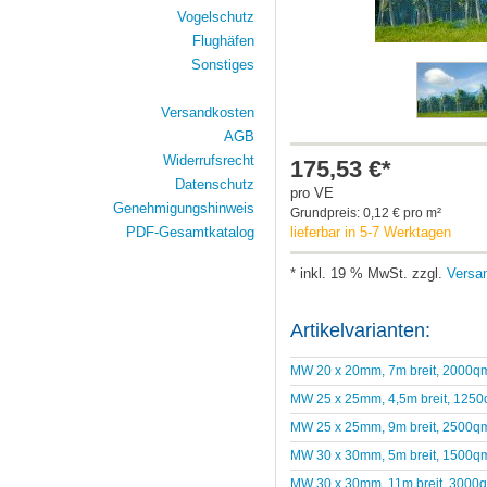
Vogelschutz
Flughäfen
Sonstiges
Versandkosten
AGB
Widerrufsrecht
175,53 €*
Datenschutz
pro VE
Genehmigungshinweis
Grundpreis: 0,12 € pro m²
lieferbar in 5-7 Werktagen
PDF-Gesamtkatalog
* inkl. 19 % MwSt. zzgl.
Versa
Artikelvarianten:
MW 20 x 20mm, 7m breit, 2000q
MW 25 x 25mm, 4,5m breit, 125
MW 25 x 25mm, 9m breit, 2500q
MW 30 x 30mm, 5m breit, 1500q
MW 30 x 30mm, 11m breit, 3000