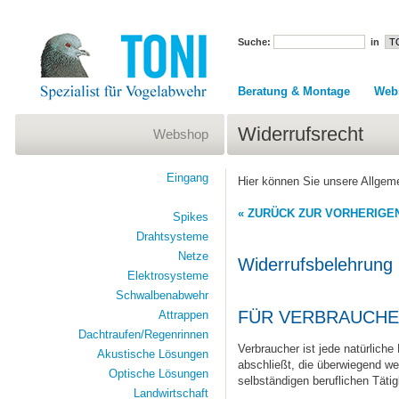
Suche:
in
Beratung & Montage
Web
Widerrufsrecht
Webshop
Eingang
Hier können Sie unsere Allgem
« ZURÜCK ZUR VORHERIGEN
Spikes
Drahtsysteme
Netze
Widerrufsbelehrung
Elektrosysteme
Schwalbenabwehr
FÜR VERBRAUCHE
Attrappen
Dachtraufen/Regenrinnen
Verbraucher ist jede natürlich
Akustische Lösungen
abschließt, die überwiegend wed
Optische Lösungen
selbständigen beruflichen Täti
Landwirtschaft