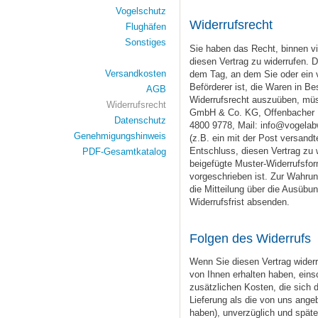
Vogelschutz
Widerrufsrecht
Flughäfen
Sonstiges
Sie haben das Recht, binnen 
diesen Vertrag zu widerrufen. D
Versandkosten
dem Tag, an dem Sie oder ein vo
Beförderer ist, die Waren in B
AGB
Widerrufsrecht auszuüben, müs
Widerrufsrecht
GmbH & Co. KG, Offenbacher L
Datenschutz
4800 9778, Mail: info@vogelabw
Genehmigungshinweis
(z.B. ein mit der Post versandte
Entschluss, diesen Vertrag zu 
PDF-Gesamtkatalog
beigefügte Muster-Widerrufsfor
vorgeschrieben ist. Zur Wahrung
die Mitteilung über die Ausübun
Widerrufsfrist absenden.
Folgen des Widerrufs
Wenn Sie diesen Vertrag widerru
von Ihnen erhalten haben, eins
zusätzlichen Kosten, die sich 
Lieferung als die von uns ange
haben), unverzüglich und spät