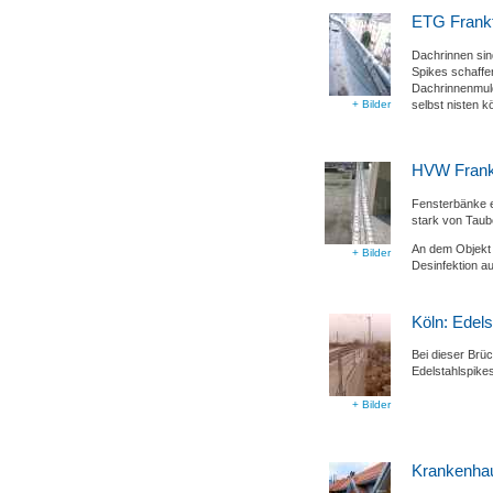
ETG Frankfu
Dachrinnen sind
Spikes schaffen
Dachrinnenmuld
selbst nisten k
+ Bilder
HVW Frankf
Fensterbänke ei
stark von Taub
An dem Objekt 
+ Bilder
Desinfektion au
Köln: Edel
Bei dieser Brü
Edelstahlspike
+ Bilder
Krankenhau