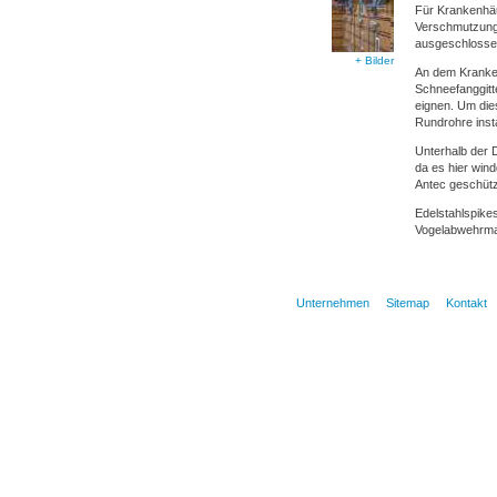
Für Krankenhäu
Verschmutzung
ausgeschlossen
+ Bilder
An dem Kranken
Schneefanggitt
eignen. Um die
Rundrohre instal
Unterhalb der 
da es hier win
Antec geschützt
Edelstahlspike
Vogelabwehrm
Unternehmen
Sitemap
Kontakt