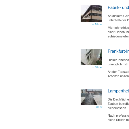
Fabrik- un
An diesem Gebä
unterhalb der 
+ Bilder
Mit mehrreihige
einer Hebebühn
zufriedenstelle
Frankfurt-I
Dieser Innenho
unmöglich mit H
+ Bilder
An der Fassade
Arbeiten unser
Lamperthei
Die Dachfläche
Tauben betroff
+ Bilder
niederliessen.
Nach professio
diese Stellen m