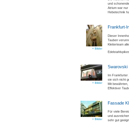
und schonende 
Atrium war nur 
Hebetechnik ha
Frankfurt-I
Dieser Innenho
Tauben verunre
Kletterteam all
+ Bilder
Edelstahlspike
Swarovski F
Im Frankfurter
sie sich nicht
+ Bilder
Mit bewährten, 
Effektiver Tau
Fassade Kl
Für viele Berei
und ausreichen
+ Bilder
sehr gut geeig