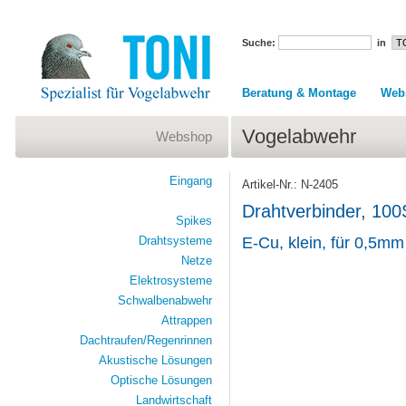
Suche:
in
Beratung & Montage
Web
Vogelabwehr
Webshop
Eingang
Artikel-Nr.: N-2405
Drahtverbinder, 100
Spikes
Drahtsysteme
E-Cu, klein, für 0,5mm
Netze
Elektrosysteme
Schwalbenabwehr
Attrappen
Dachtraufen/Regenrinnen
Akustische Lösungen
Optische Lösungen
Landwirtschaft