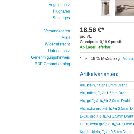
Vogelschutz
Flughäfen
Sonstiges
18,56 €*
Versandkosten
pro VE
AGB
Grundpreis: 0,19 € pro stk
Widerrufsrecht
Ab Lager lieferbar
Datenschutz
Genehmigungshinweis
* inkl. 19 % MwSt. zzgl.
Versa
PDF-Gesamtkatalog
Artikelvarianten:
Alu, klein, fï¿½r 1,0mm Draht
Alu, mittel, fï¿½r 1,5mm Draht
Alu, groï¿½, fï¿½r 2,0mm Draht
Alu, extra groï¿½, fï¿½r 2,5mm Dr
E-Cu, groï¿½, fï¿½r 1,5mm Draht
E-Cu, extra groï¿½, fï¿½r 2,0mm 
Kupfer, klein, fï¿½r 0,5mm Draht