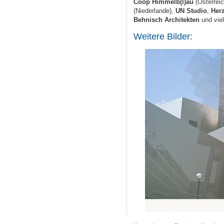
Coop Himmelb(l)au
(Österrei
(Niederlande),
UN Studio
,
Her
Behnisch Architekten
und vie
Weitere Bilder: