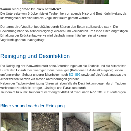
Warum sind gerade Brücken betroffen?
Die Unterseite von Brücken bietet Tauben hervorragende Nist- und Brutmöglichkeiten, da
sie windgeschützt sind und die Vögel hier kaum gestört werden.
Der agressive Vogelkot beschädigt durch Säuren den Beton stellenweise stark. Die
Bewehrung kann so schnell freigelegt werden und korrodieren. Im Sinne einer langfristigen
Erhaltung der Brückenbauwerke wird deshalb immer häufiger ein wirksamer
Vogeleinflugschutz nachgefragt.
Reinigung und Desinfektion
Die Reinigung der Bauwerke stellt hohe Anforderungen an die Technik und die Mitarbeiter.
Durch den Einsatz hochwertiger Industriesauger (Kategorie H, Asbestkategorie), einen
umfangreichen Schutz unserer Mitarbeiter nach
BGI 892
sowie auf die Arbeit angepasste
Arbeitszeiten werden wir diesen Anforderungen gerecht.
Neben der Taubenkotreinigung führen wir ebenfalls die Desinfektion gegen durch Tauben
verbreitete Krankheitserreger, Lästlinge und Parasiten durch.
Taubenkot bzw. mit Taubenkot vermengter Abfall ist mind. nach AVV020106 zu entsorgen.
Bilder vor und nach der Reinigung