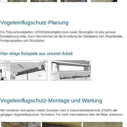
Vogeleinflugschutz-Planung
Für Polycarbonatplatten, GFK/Edelstahlgitterroste sowie Streckgitter ist eine genaue
Detailplanung nötig. Gern übernehmen wir die Erstellung der Detailpläne inkl. Regeldetails,
Fertigungspläne und Stücklisten.
Hier einige Beispiele aus unserer Arbeit
Vogeleinflugschutz-Montage und Wartung
Wir montieren und warten mittels Gerüsten oder in Industrieklettertechnik (FISAT) alle
gängigen Vogeleinflugschutz-Techniken. Für mehr Informationen bitte die Bilder anklicken: