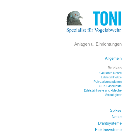
Anlagen u. Einrichtungen
Allgemein
Brücken
Geklebte Netze
Edelstahlnetze
Polycarbonatplatten
GFK Gitterroste
Edelstahlroste und -bleche
Streckgitter
Spikes
Netze
Drahtsysteme
Elektrosysteme