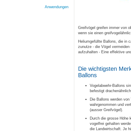
Anwendungen
Greifvögel greifen immer von o
wenn sie einen greifvogelähnli
Heliumgefüllte Ballons, die i
zunutze - die Vögel vermeiden e
aufzuhalten - Eine effektive u
Die wichtigsten Me
Ballons
Vogelabwehr-Ballons sind
befestigt drachenähnlic
Die Ballons werden von 
wahrgenommen und vertre
(ausser Greifvögel).
Durch die grosse Höhe 
vogelfrei gehalten werd
die Landwirtschaft. Je h