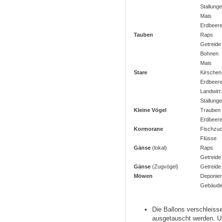
Stallung
Mais
Erdbeer
Tauben
Raps
Getreid
Bohnen
Mais
Stare
Kirschen
Erdbeer
Landwir
Stallung
Kleine Vögel
Trauben
Erdbeer
Kormorane
Fischzu
Flüsse
Gänse
(lokal)
Raps
Getreid
Gänse
(Zugvögel)
Getreid
Möwen
Deponie
Gebäud
Die Ballons verschleis
ausgetauscht werden. Un