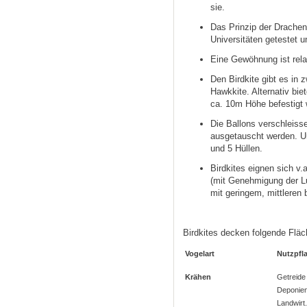
sie.
Das Prinzip der Drachen
Universitäten getestet u
Eine Gewöhnung ist relat
Den Birdkite gibt es in 
Hawkkite. Alternativ biet
ca. 10m Höhe befestigt
Die Ballons verschleis
ausgetauscht werden. Un
und 5 Hüllen.
Birdkites eignen sich v
(mit Genehmigung der Lu
mit geringem, mittleren
Birdkites decken folgende Fläc
Vogelart
Nutzpfl
Krähen
Getreid
Deponie
Landwir