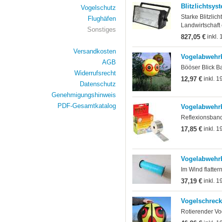
Blitzlichtsys
Vogelschutz
Starke Blitzlic
Flughäfen
Landwirtschaft
Sonstiges
827,05 €
inkl.
Versandkosten
Vogelabwehr
AGB
Bööser Blick B
Widerrufsrecht
12,97 €
inkl. 1
Datenschutz
Genehmigungshinweis
PDF-Gesamtkatalog
Vogelabwehr
Reflexionsban
17,85 €
inkl. 1
Vogelabwehrb
Im Wind flatte
37,19 €
inkl. 1
Vogelschreck
Rotierender Vog