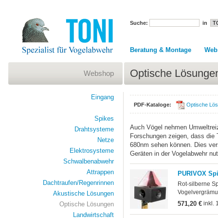
Suche:
in
Beratung & Montage
Web
Optische Lösunge
Webshop
Eingang
PDF-Kataloge:
Optische Lö
Spikes
Auch Vögel nehmen Umweltreize
Drahtsysteme
Forschungen zeigen, dass die T
Netze
680nm sehen können. Dies vers
Elektrosysteme
Geräten in der Vogelabwehr nu
Schwalbenabwehr
Attrappen
PURIVOX Spie
Dachtraufen/Regenrinnen
Rot-silberne S
Vogelvergräm
Akustische Lösungen
571,20 €
inkl.
Optische Lösungen
Landwirtschaft